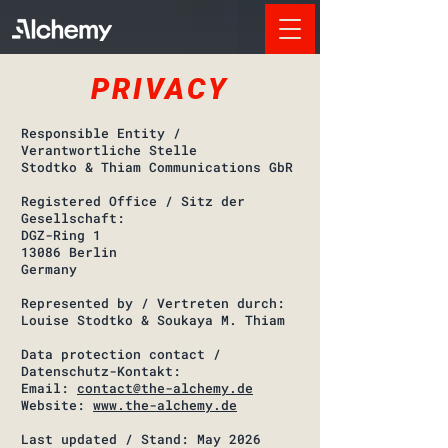
PRIVACY
Responsible Entity /
Verantwortliche Stelle
Stodtko & Thiam Communications GbR
Registered Office / Sitz der
Gesellschaft:
DGZ-Ring 1
13086 Berlin
Germany
Represented by / Vertreten durch:
Louise Stodtko & Soukaya M. Thiam
Data protection contact /
Datenschutz-Kontakt:
Email:
contact@the-alchemy.de
Website:
www.the-alchemy.de
Last updated / Stand: May 2026