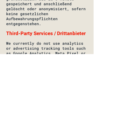
gespeichert und anschließend
gelöscht oder anonymisiert, sofern
keine gesetzlichen
Aufbewahrungspflichten
entgegenstehen.
Third-Party Services / Drittanbieter
We currently do not use analytics
or advertising tracking tools such
as Google Analytics, Meta Pixel or
similar services. Where external
service providers process personal
data on our behalf, appropriate
data processing agreements are
concluded in accordance with
applicable legal requirements.
Derzeit verwenden wir keine
Analyse- oder Werbetracking-Tools
wie Google Analytics, Meta Pixel
oder vergleichbare Dienste.
Soweit externe Dienstleister
personenbezogene Daten in unserem
Auftrag verarbeiten, werden
entsprechende